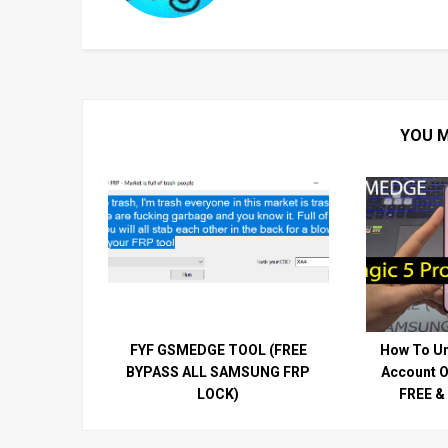
YOU M
FYF GSMEDGE TOOL (FREE
How To Un
BYPASS ALL SAMSUNG FRP
Account O
LOCK)
FREE &