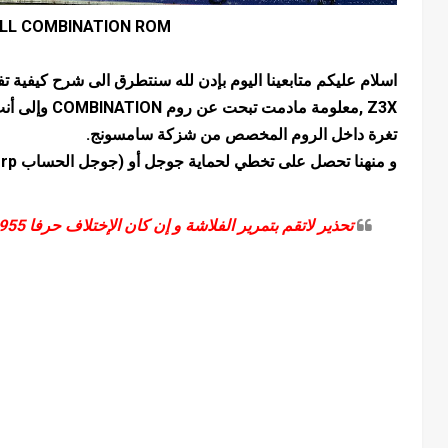
LL COMBINATION ROM
وإلى أنت تعلم 
تغرة داخل الروم المخصص من شزكة سامسونج.
و منهنا تحصل على تخطي لحماية جوجل أو (جوجل الحساب frp) .
تحذير لاتقم بتمرير الفلاشة و إن كان الإختلاف حرفا SM-G955