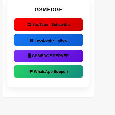
GSMEDGE
📺 YouTube - Subscribe
📘 Facebook - Follow
🖥 GSMEDGE SERVER
💬 WhatsApp Support