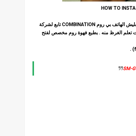
HOW TO INSTA
اسلام عليكم متابعينا اليوم بإدن لله سنتطرق الى شرح كيفية تفليش الهاتف بي روم COMBINATION تابع لشركة
Z3X ,معلومة مادمت تبحت عن روم COMBINATION الغرظ منه . بطبع فهوة روم مخصص لفتح